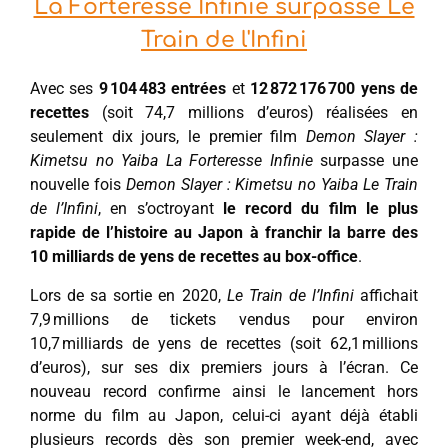
La Forteresse Infinie surpasse Le
Train de l'Infini
Avec ses
9 104 483 entrées
et
12 872 176 700 yens de
recettes
(soit 74,7 millions d’euros) réalisées en
seulement dix jours, le premier film
Demon Slayer :
Kimetsu no Yaiba La Forteresse Infinie
surpasse une
nouvelle fois
Demon Slayer : Kimetsu no Yaiba Le Train
de l’Infini
, en s’octroyant
le record du film le plus
rapide de l’histoire au Japon
à franchir la barre des
10 milliards de yens de recettes au box-office
.
Lors de sa sortie en 2020,
Le Train de l’Infini
affichait
7,9 millions de tickets vendus pour environ
10,7 milliards de yens de recettes (soit 62,1 millions
d’euros), sur ses dix premiers jours à l’écran. Ce
nouveau record confirme ainsi le lancement hors
norme du film au Japon, celui-ci ayant déjà établi
plusieurs records dès son premier week-end, avec