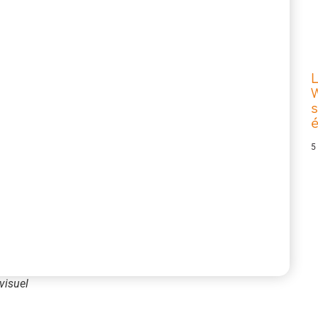
L
W
s
5
visuel