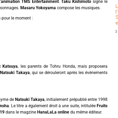
d’animation TMS Entertainment
.
Taku Kishimoto
signe le
L
ersonnages.
Masaru Yokoyama
compose les musiques.
l
S
s pour le moment :
e
2
t Katsuya
, les parents de Tohru Honda, mais proposera
Natsuki Takaya
, qui se dérouleront après les évènements
onyme de
Natsuki Takaya
, initialement prépublié entre 1998
nsha
. Le titre a également droit à une suite, intitulée
Fruits
019
dans le magzine
HanaLaLa online
du même éditeur.