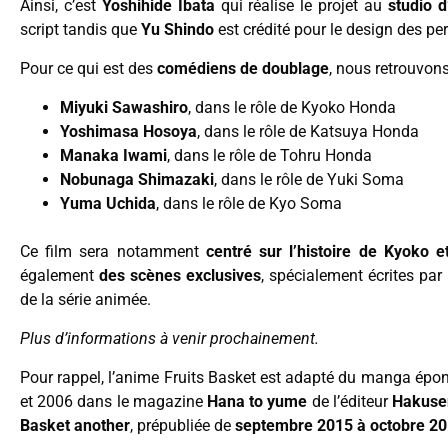
Ainsi, c’est
Yoshihide Ibata
qui réalise le projet au
studio 
script tandis que
Yu Shindo
est crédité pour le design des p
Pour ce qui est des
comédiens de doublage
, nous retrouvon
Miyuki Sawashiro
, dans le rôle de Kyoko Honda
Yoshimasa Hosoya
, dans le rôle de Katsuya Honda
Manaka Iwami
, dans le rôle de Tohru Honda
Nobunaga Shimazaki
, dans le rôle de Yuki Soma
Yuma Uchida
, dans le rôle de Kyo Soma
Ce film sera notamment
centré sur l’histoire de Kyoko e
également
des scènes exclusives
, spécialement écrites par
de la série animée.
Plus d’informations à venir prochainement.
Pour rappel, l’anime Fruits Basket est adapté du manga ép
et 2006 dans le magazine
Hana to yume
de l’éditeur
Hakuse
Basket another
, prépubliée de
septembre 2015 à octobre 2