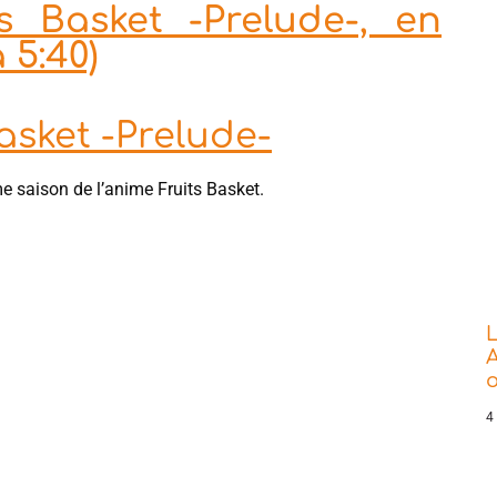
s Basket -Prelude-, en
 5:40)
asket -Prelude-
ime saison de l’anime Fruits Basket.
L
A
o
4