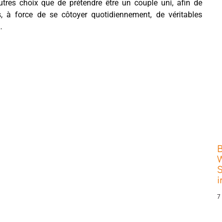
utres choix que de prétendre être un couple uni, afin de
s, à force de se côtoyer quotidiennement, de véritables
…
W
S
7