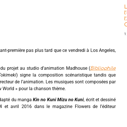
L
l
l
C
1 
vant-première pas plus tard que ce vendredi à Los Angeles,
ce du projet au studio d’animation Madhouse (
Bibliophile
Tokimeki
) signe la composition scénaristique tandis que
irecteur de l’animation. Les musiques sont composées par
ew World » pour la chanson thème.
dapté du manga
Kin no Kuni Mizu no Kuni
, écrit et dessiné
4 et avril 2016 dans le magazine Flowers de l’éditeur