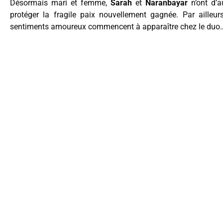
Désormais mari et femme,
Sarah
et
Naranbayar
n’ont d’a
protéger la fragile paix nouvellement gagnée. Par ailleur
sentiments amoureux commencent à apparaître chez le duo