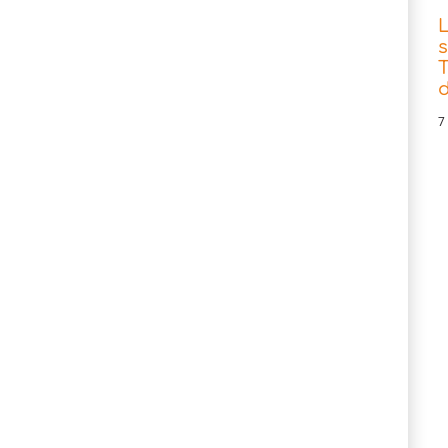
s
T
d
7