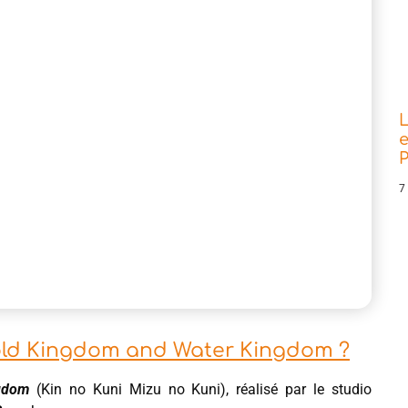
L
e
P
7
 Gold Kingdom and Water Kingdom ?
gdom
(Kin no Kuni Mizu no Kuni), réalisé par le studio