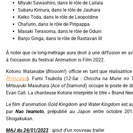
Miyuki Sawashiro, dans le rôle de Lailala
Subaru Kimura, dans le rôle de Jauhara
Keiko Toda, dans le rôle de Leopoldine
Chafurin, dans le rôle de Piripappa
Masaki Terasoma, dans le rôle de Oduni
Banjo Ginga, dans le rôle de Rastavan III
À noter que ce long-métrage aura droit à une diffusion en a
à l’occasion du festival Animation is Film 2022.
Kotono Watanabe (
Btooom!
) officie en tant que réalisatri
). Fumi Tsubota (
12-Sai : Chiccha na Mune no 
Princess
Mitsuyuki Masuhara (
Ace of Diamond
) occupe le poste de d
Evan Call. La chanteuse Kotone interprète le titre « Brand N
Le film d’animation
Gold Kingdom and Water Kingdom
est a
par
Nao Iwamoto
, prépublié au Japon entre octobre 201
Shogakukan.
MAJ du 24/01/2023
: ajout d’un nouveau trailer