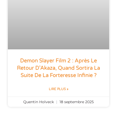
Demon Slayer Film 2 : Après Le
Retour D’Akaza, Quand Sortira La
Suite De La Forteresse Infinie ?
LIRE PLUS »
Quentin Holveck
18 septembre 2025