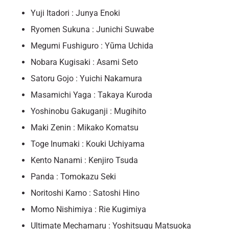
Yuji Itadori : Junya Enoki
Ryomen Sukuna : Junichi Suwabe
Megumi Fushiguro : Yūma Uchida
Nobara Kugisaki : Asami Seto
Satoru Gojo : Yuichi Nakamura
Masamichi Yaga : Takaya Kuroda
Yoshinobu Gakuganji : Mugihito
Maki Zenin : Mikako Komatsu
Toge Inumaki : Kouki Uchiyama
Kento Nanami : Kenjiro Tsuda
Panda : Tomokazu Seki
Noritoshi Kamo : Satoshi Hino
Momo Nishimiya : Rie Kugimiya
Ultimate Mechamaru : Yoshitsugu Matsuoka