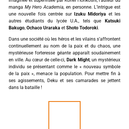
imaginée et supervisée par Kohei Horikoshi, l’auteur du
manga
My Hero Academia
, en personne. L’intrigue est
une nouvelle fois centrée sur
Izuku Midoriya
et les
autres étudiants du lycée U.A., tels que
Katsuki
Bakugo
,
Ochaco Uraraka
et
Shoto Todoroki
.
Dans une société où les héros et les vilains s’affrontent
continuellement au nom de la paix et du chaos, une
mystérieuse forteresse géante apparaît soudainement
en ville. Au cœur de celle-ci,
Dark Might
, un mystérieux
individu se présentant comme le « nouveau symbole
de la paix », menace la population. Pour mettre fin à
ses agissements, Deku et ses camarades se jettent
dans la bataille !