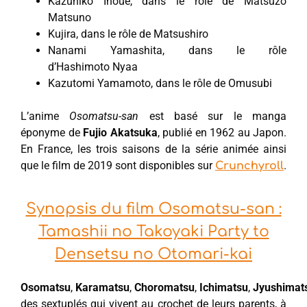
Kazuhiko Inoue, dans le rôle de Matsuzo
Matsuno
Kujira, dans le rôle de Matsushiro
Nanami Yamashita, dans le rôle
d’Hashimoto Nyaa
Kazutomi Yamamoto, dans le rôle de Omusubi
L’anime
Osomatsu-san
est basé sur le manga
éponyme de
Fujio Akatsuka
, publié en 1962 au Japon.
En France, les trois saisons de la série animée ainsi
que le film de 2019 sont disponibles sur
.
Crunchyroll
Synopsis du film Osomatsu-san :
Tamashii no Takoyaki Party to
Densetsu no Otomari-kai
Osomatsu
,
Karamatsu
,
Choromatsu
,
Ichimatsu
,
Jyushimat
des sextuplés qui vivent au crochet de leurs parents, à