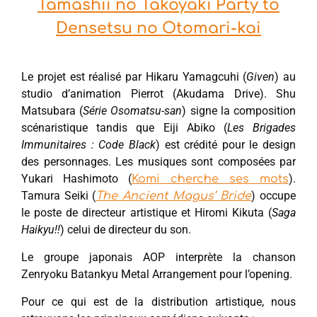
Tamashii no Takoyaki Party to
Densetsu no Otomari-kai
Le projet est réalisé par Hikaru Yamagcuhi (
Given
) au
studio d’animation Pierrot (Akudama Drive). Shu
Matsubara (
Série Osomatsu-san
) signe la composition
scénaristique tandis que Eiji Abiko (
Les Brigades
Immunitaires : Code Black
) est crédité pour le design
des personnages. Les musiques sont composées par
Yukari Hashimoto (
).
Komi cherche ses mots
Tamura Seiki (
) occupe
The Ancient Magus’ Bride
le poste de directeur artistique et Hiromi Kikuta (
Saga
Haikyu!!
) celui de directeur du son.
Le groupe japonais AOP interprète la chanson
Zenryoku Batankyu Metal Arrangement pour l’opening.
Pour ce qui est de la distribution artistique, nous