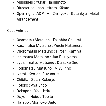
Musiques : Yukari Hashimoto
Directeur du son : Hiromi Kikuta
Opening : AOP – ⌈Zenryoku Batankyu Metal
Arrangement⌋
Cast Anime
:
Osomatsu Matsuno : Takahiro Sakurai
Karamatsu Matsuno : Yuichi Nakamura
Choromatsu Matsuno : Hiroshi Kamiya
Ichimatsu Matsuno : Jun Fukuyama
Jyushimatsu Matsuno : Daisuke Ono
Todomatsu Matsuno : Miyu Irino
Iyami : Ken’ichi Suzumura
Chibita : Sachi Kokuryu
Totoko : Aya Endo
Dekapan : Yoji Ueda
Dayon : Nobuo Tobita
Hatabo : Momoko Saito