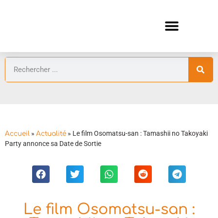
ANIMES AUTOMNE 2026 🍁
GUIDES ANIMES
»
»
Le film Osomatsu-san : Tamashii no Takoyaki
Accueil
Actualité
Party annonce sa Date de Sortie
Le film Osomatsu-san :