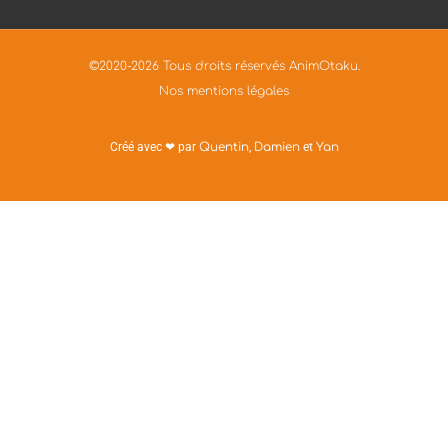
©2020-2026 Tous droits réservés AnimOtaku.
Nos mentions légales
Créé avec ❤ par
Quentin
,
Damien
et
Yan