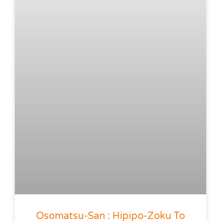
Osomatsu-San : Hipipo-Zoku To