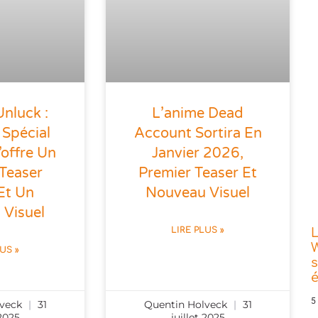
nluck :
L’anime Dead
 Spécial
Account Sortira En
offre Un
Janvier 2026,
 Teaser
Premier Teaser Et
 Et Un
Nouveau Visuel
 Visuel
LIRE PLUS »
L
W
LUS »
s
5
lveck
31
Quentin Holveck
31
 2025
juillet 2025