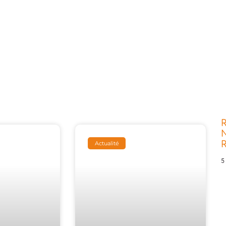
R
N
Actualité
5