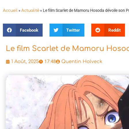
»
»
Le film Scarlet de Mamoru Hosoda dévoile son Pr
Accueil
Actualité
Facebook
Twitter
Reddit
Le film Scarlet de Mamoru Hosoda
17:48
1 Août, 2025
Quentin Holveck