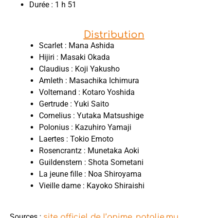
Durée : 1 h 51
Distribution
Scarlet : Mana ‌Ashida
Hijiri : Masaki ‌Okada
Claudius : Koji Yakusho
Amleth : Masachika Ichimura
Voltemand : Kotaro Yoshida
Gertrude : Yuki Saito
Cornelius : Yutaka Matsushige
Polonius : Kazuhiro Yamaji
Laertes : Tokio Emoto
Rosencrantz : Munetaka Aoki
Guildenstern : Shota Sometani
La jeune fille : Noa Shiroyama
Vieille dame : Kayoko Shiraishi
Sources :
,
site officiel de l’anime
natalie.mu