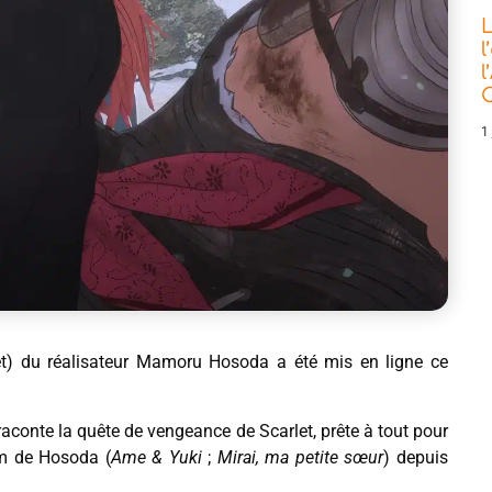
L
l
l
C
1 
et) du réalisateur Mamoru Hosoda a été mis en ligne ce
conte la quête de vengeance de Scarlet, prête à tout pour
ilm de Hosoda (
Ame & Yuki
;
Mirai, ma petite sœur
) depuis