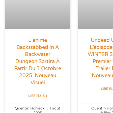
L’anime
Undead U
Backstabbed In A
L’épisode
Backwater
WINTER S’
Dungeon Sortira À
Premier
Partir Du 3 Octobre
Trailer
2025, Nouveau
Nouveau
Visuel
LIRE P
LIRE PLUS »
Quentin Holveck
1 août
Quentin Ho
2025
juillet