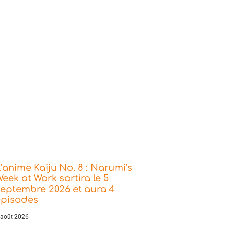
’anime Kaiju No. 8 : Narumi’s
eek at Work sortira le 5
eptembre 2026 et aura 4
épisodes
 août 2026