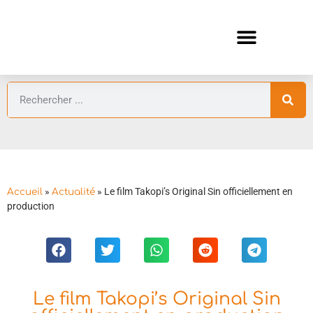
ANIMES AUTOMNE 2026 🍁
GUIDES ANIMES
»
»
Le film Takopi’s Original Sin officiellement en
Accueil
Actualité
production
Le film Takopi’s Original Sin