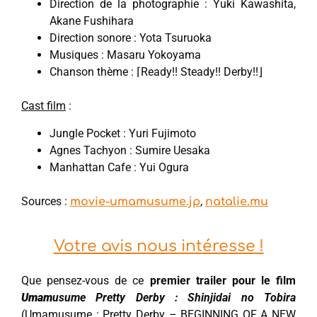
Direction de la photographie : Yuki Kawashita,
Akane Fushihara
Direction sonore : Yota Tsuruoka
Musiques : Masaru Yokoyama
Chanson thème : ⌈Ready!! Steady!! Derby!!⌋
Cast film
:
Jungle Pocket : Yuri Fujimoto
Agnes Tachyon : Sumire Uesaka
Manhattan Cafe : Yui Ogura
Sources :
,
movie-umamusume.jp
natalie.mu
Votre avis nous intéresse !
Que pensez-vous de ce
premier trailer pour le film
Umam
usume Pretty Derby : Shinjidai no Tobira
(Umamusume : Pretty Derby – BEGINNING OF A NEW