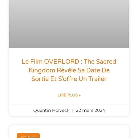
Le Film OVERLORD : The Sacred
Kingdom Révèle Sa Date De
Sortie Et S’offre Un Trailer
LIRE PLUS »
Quentin Holveck
22 mars 2024
Actualité