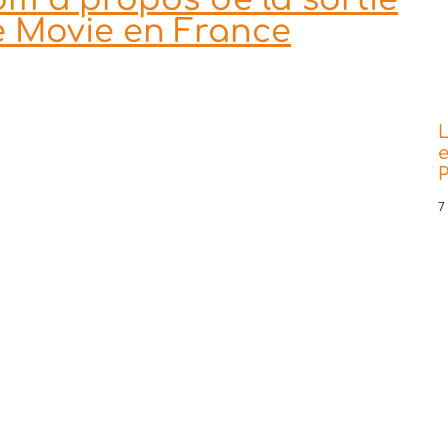
e Movie en France
L
e
P
7