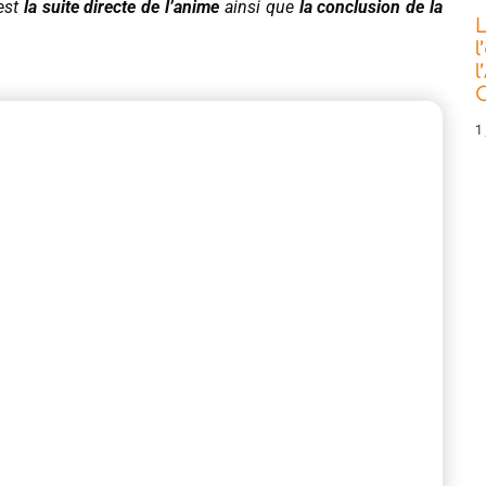
 est
la suite directe de l’anime
ainsi que
la conclusion de la
L
l
l
C
1 