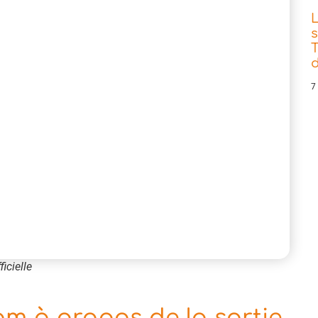
s
T
d
7
ficielle
 à propos de la sortie