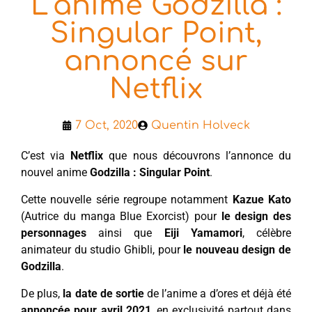
L’anime Godzilla :
Singular Point,
annoncé sur
Netflix
7 Oct, 2020
Quentin Holveck
C’est via
Netflix
que nous découvrons l’annonce du
nouvel anime
Godzilla : Singular Point
.
Cette nouvelle série regroupe notamment
Kazue Kato
(Autrice du manga Blue Exorcist) pour
le design des
personnages
ainsi que
Eiji Yamamori
, célèbre
animateur du studio Ghibli, pour
le nouveau design de
Godzilla
.
De plus,
la date de sortie
de l’anime a d’ores et déjà été
annoncée pour avril 2021
, en exclusivité partout dans