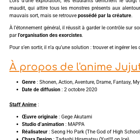
Lors d’une exploration, les étudiants dénichent le doig
maudit, qui attire tous les monstres présents aux alentou
mauvais sort, mais se retrouve
possédé par la créature
.
À l’étonnement général, il réussit à garder le contrôle su
par
l’organisation des exorcistes
.
Pour s’en sortir, il n’a qu’une solution : trouver et ingérer l
À propos de l'anime Juju
Genre
: Shonen, Action, Aventure, Drame, Fantasy, My
Date de diffusion
: 2 octobre 2020
Staff Anime
:
Œuvre originale
: Gege Akutami
Studio d’animation
: MAPPA
Réalisateur
: Seong Ho Park (The God of High School
Chara Design
: Tadashi Hiramatsu (Yuri!!! on Ice)