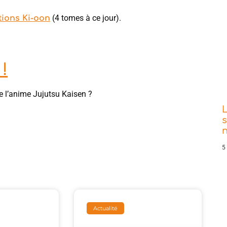
(4 tomes à ce jour).
tions Ki-oon
!
e l’anime Jujutsu Kaisen ?
s
5
Actualité