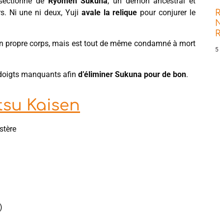
t sectionné de
Ryomen Sukuna
, un démon ancestral et
R
rs. Ni une ni deux, Yuji
avale la relique
pour conjurer le
N
r son propre corps, mais est tout de même condamné à mort
5
es doigts manquants afin
d’éliminer Sukuna pour de bon
.
tsu Kaisen
stère
)