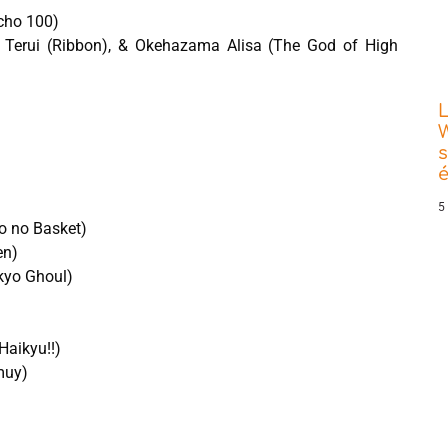
ycho 100)
a Terui (Ribbon), & Okehazama Alisa (The God of High
L
W
s
5
o no Basket)
en)
kyo Ghoul)
Haikyu!!)
muy)