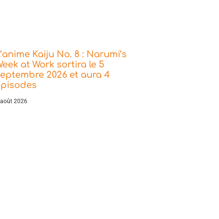
’anime Kaiju No. 8 : Narumi’s
eek at Work sortira le 5
eptembre 2026 et aura 4
épisodes
 août 2026