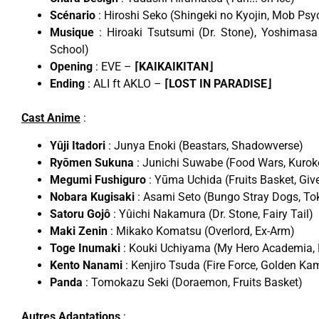
Scénario
: Hiroshi Seko (Shingeki no Kyojin, Mob Ps
Musique
: Hiroaki Tsutsumi (Dr. Stone), Yoshimas
School)
Opening
: EVE –
⌈KAIKAIKITAN⌋
Ending
: ALI ft AKLO –
⌈LOST IN PARADISE⌋
Cast Anime
:
Yûji Itadori
: Junya Enoki (Beastars, Shadowverse)
Ryōmen Sukuna
: Junichi Suwabe (Food Wars, Kurok
Megumi Fushiguro
: Yūma Uchida (Fruits Basket, Giv
Nobara Kugisaki
: Asami Seto (Bungo Stray Dogs, To
Satoru Gojô
: Yûichi Nakamura (Dr. Stone, Fairy Tail)
Maki Zenin
: Mikako Komatsu (Overlord, Ex-Arm)
Toge Inumaki
: Kouki Uchiyama (My Hero Academia, 
Kento Nanami
: Kenjiro Tsuda (Fire Force, Golden Ka
Panda
: Tomokazu Seki (Doraemon, Fruits Basket)
Autres Adaptations
: