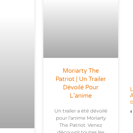
Moriarty The
Patriot | Un Trailer
Dévoilé Pour
L
L’anime
A
o
Un trailer a été dévoilé
4
pour l’anime Moriarty
The Patriot. Venez
découvrir toutes les