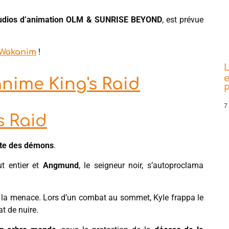
tudios d’animation OLM & SUNRISE BEYOND
, est prévue
!
Wakanim
L
e
'anime King's Raid
P
7
s Raid
rte des démons
.
ut entier et
Angmund
, le seigneur noir, s’autoproclama
 à la menace. Lors d’un combat au sommet, Kyle frappa le
at de nuire.