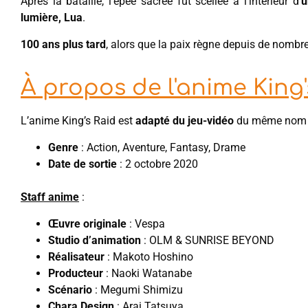
Après la bataille, l’épée sacrée fut scellée à l’intérieur d’
u
lumière, Lua
.
100 ans plus tard
, alors que la paix règne depuis de nomb
À propos de l'anime King'
L’anime King’s Raid est
adapté du jeu-vidéo
du même nom
Genre
: Action, Aventure, Fantasy, Drame
Date de sortie
: 2 octobre 2020
Staff anime
:
Œuvre originale
: Vespa
Studio d’animation
: OLM & SUNRISE BEYOND
Réalisateur
: Makoto Hoshino
Producteur
: Naoki Watanabe
Scénario
: Megumi Shimizu
Chara Design
: Arai Tatsuya