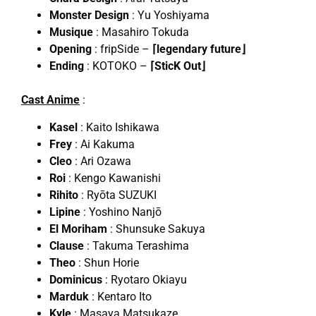
Monster Design
: Yu Yoshiyama
Musique
: Masahiro Tokuda
Opening
: fripSide –
⌈legendary future⌋
Ending
: KOTOKO –
⌈SticK Out⌋
Cast Anime
:
Kasel
: Kaito Ishikawa
Frey
: Ai Kakuma
Cleo
: Ari Ozawa
Roi
: Kengo Kawanishi
Rihito
: Ryōta SUZUKI
Lipine
: Yoshino Nanjō
El Moriham
: Shunsuke Sakuya
Clause
: Takuma Terashima
Theo
: Shun Horie
Dominicus
: Ryotaro Okiayu
Marduk
: Kentaro Ito
Kyle
: Masaya Matsukaze