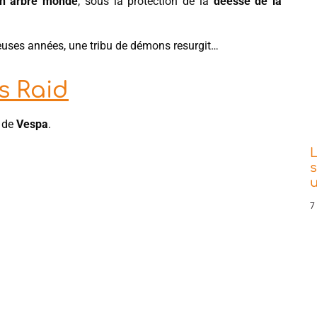
n arbre monde
, sous la protection de la
déesse de la
reuses années, une tribu de démons resurgit…
s Raid
 de
Vespa
.
L
s
7