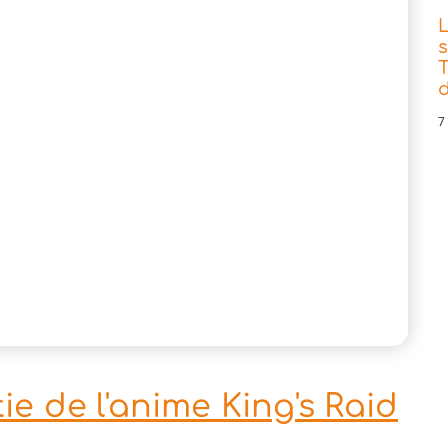
s
T
d
7
ie de l'anime King's Raid