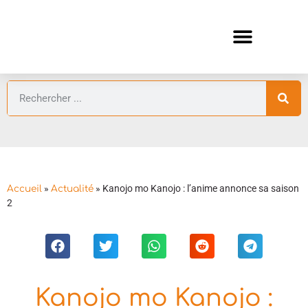
ANIMES AUTOMNE 2026 🍁
GUIDES ANIMES
»
»
Kanojo mo Kanojo : l’anime annonce sa saison
Accueil
Actualité
2
Kanojo mo Kanojo :