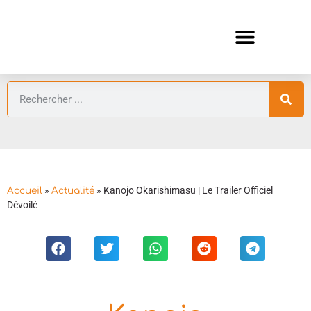
ANIMES AUTOMNE 2026 🍁
GUIDES ANIMES
»
»
Kanojo Okarishimasu | Le Trailer Officiel
Accueil
Actualité
Dévoilé