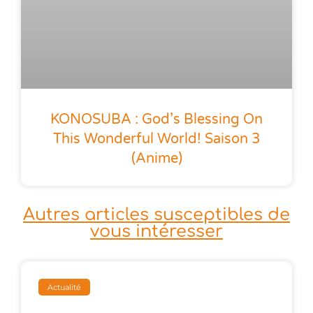
KONOSUBA : God’s Blessing On
This Wonderful World! Saison 3
(anime)
Autres articles susceptibles de
vous intéresser
Actualité