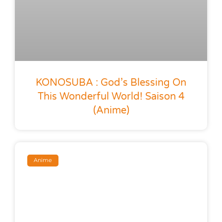
KONOSUBA : God’s Blessing On
This Wonderful World! Saison 4
(anime)
Anime