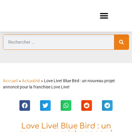
ANIMES AUTOMNE 2026 🍁
GUIDES ANIMES
»
»
Love Live! Blue Bird : un nouveau projet
Accueil
Actualité
annoncé pour la franchise Love Live!
Love Live! Blue Bird : un