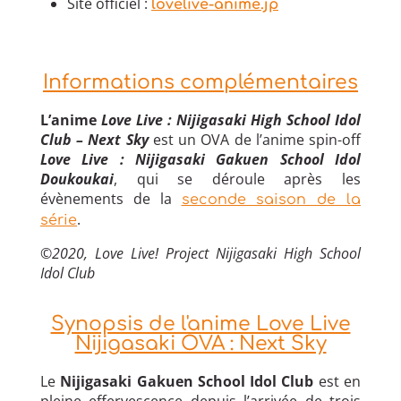
Site officiel :
lovelive-anime.jp
Informations complémentaires
L’anime
Love Live : Nijigasaki High School Idol
Club – Next Sky
est un OVA de l’anime spin-off
Love Live : Nijigasaki Gakuen School Idol
Doukoukai
, qui se déroule après les
évènements de la
seconde saison de la
.
série
©
2020, Love Live! Project Nijigasaki High School
Idol Club
Synopsis de l'anime Love Live
Nijigasaki OVA : Next Sky
Le
Nijigasaki Gakuen School Idol Club
est en
pleine effervescence depuis l’arrivée de trois