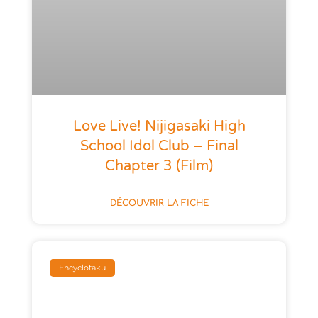
Love Live! Nijigasaki High
School Idol Club – Final
Chapter 3 (Film)
DÉCOUVRIR LA FICHE
Encyclotaku