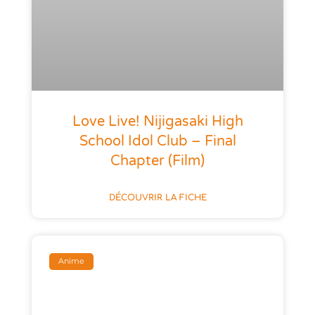
Love Live! Nijigasaki High
School Idol Club – Final
Chapter (Film)
DÉCOUVRIR LA FICHE
Anime