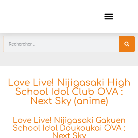
ANIMES AUTOMNE 2026 🍁
GUIDES ANIMES
Love Live! Nijigasaki High
School Idol Club OVA :
Next Sky (anime)
Love Live! Nijigasaki Gakuen
School Idol Doukoukai OVA :
Next Sky