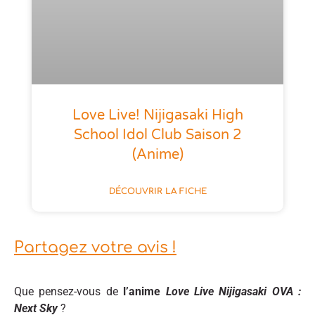
Love Live! Nijigasaki High
School Idol Club Saison 2
(anime)
DÉCOUVRIR LA FICHE
Partagez votre avis !
Que pensez-vous de
l’anime
Love Live Nijigasaki OVA :
Next Sky
?