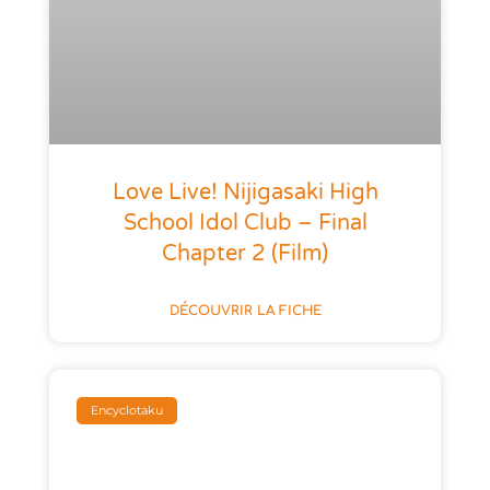
Love Live! Nijigasaki High
School Idol Club – Final
Chapter 2 (Film)
DÉCOUVRIR LA FICHE
Encyclotaku