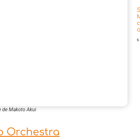
d
6
ale de Makoto Akui
o Orchestra