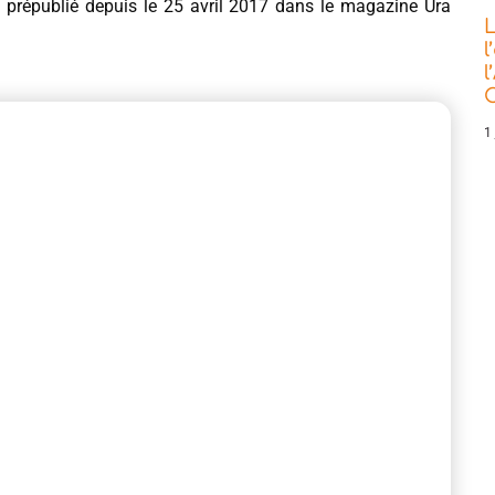
républié depuis le 25 avril 2017 dans le magazine Ura
L
l
l
C
1 