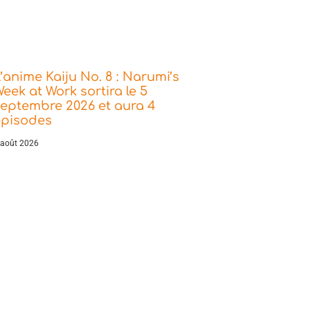
’anime Kaiju No. 8 : Narumi’s
eek at Work sortira le 5
eptembre 2026 et aura 4
épisodes
 août 2026