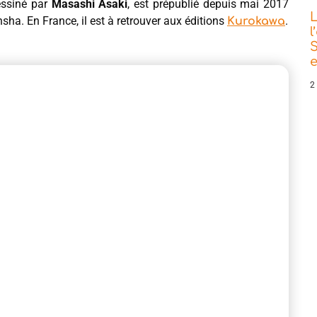
essiné par
Masashi Asaki
, est prépublié depuis mai 2017
L
a. En France, il est à retrouver aux éditions
.
Kurokawa
l
S
e
2