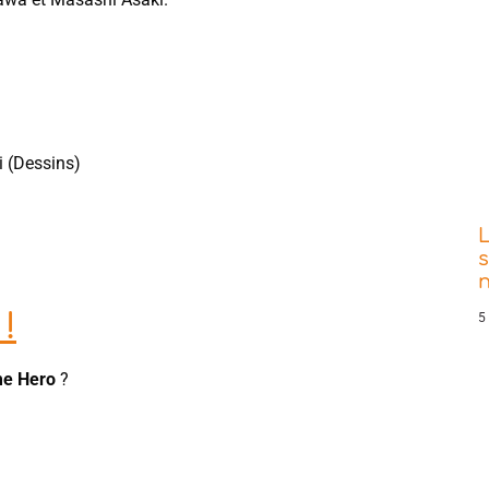
 (Dessins)
s
!
5
me Hero
?