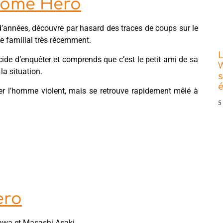
Home Hero
d’années, découvre par hasard des traces de coups sur le
cile familial très récemment.
L
ide d’enquêter et comprends que c’est le petit ami de sa
W
la situation.
s
iner l’homme violent, mais se retrouve rapidement mêlé à
5
ero
wa et Masashi Asaki.