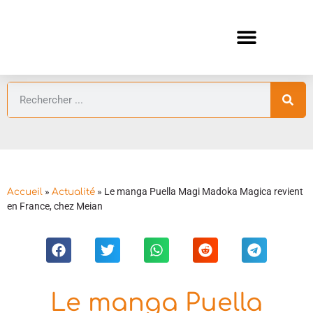
ANIMES AUTOMNE 2026 🍁
GUIDES ANIMES
»
»
Le manga Puella Magi Madoka Magica revient
Accueil
Actualité
en France, chez Meian
Le manga Puella