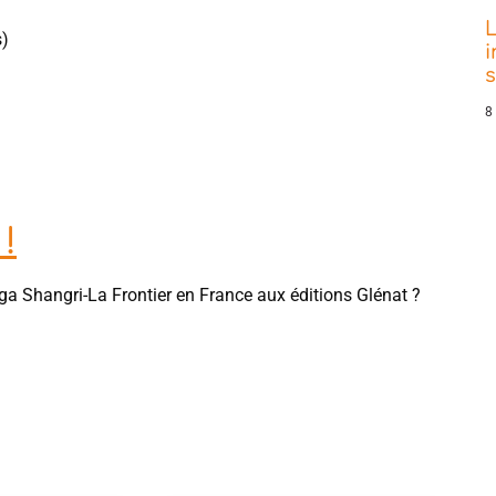
L
s)
i
8
!
ga Shangri-La Frontier en France aux éditions Glénat ?