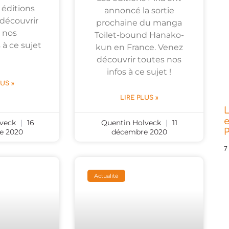
 éditions
annoncé la sortie
 découvrir
prochaine du manga
 nos
Toilet-bound Hanako-
 à ce sujet
kun en France. Venez
découvrir toutes nos
infos à ce sujet !
LUS »
LIRE PLUS »
L
e
lveck
16
Quentin Holveck
11
P
e 2020
décembre 2020
7
Actualité