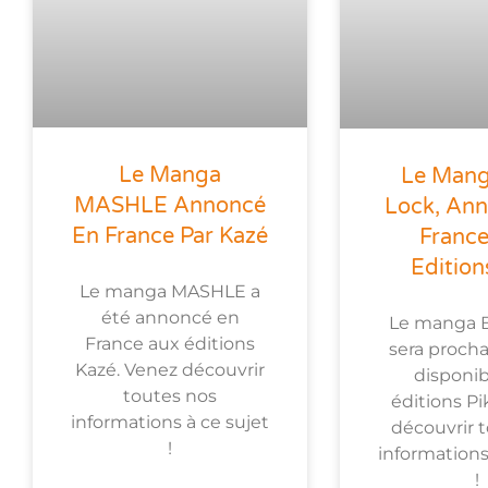
Le Manga
Le Mang
MASHLE Annoncé
Lock, An
En France Par Kazé
Franc
Edition
Le manga MASHLE a
été annoncé en
Le manga B
France aux éditions
sera proch
Kazé. Venez découvrir
disponib
toutes nos
éditions Pi
informations à ce sujet
découvrir t
!
informations
!