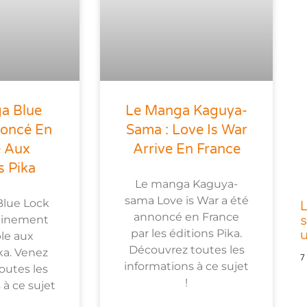
a Blue
Le Manga Kaguya-
noncé En
Sama : Love Is War
e Aux
Arrive En France
s Pika
Le manga Kaguya-
sama Love is War a été
lue Lock
L
annoncé en France
ainement
s
par les éditions Pika.
le aux
Découvrez toutes les
ka. Venez
7
informations à ce sujet
outes les
!
 à ce sujet