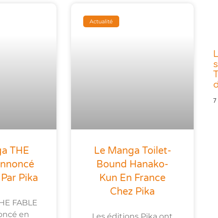
Actualité
s
T
d
7
ga THE
Le Manga Toilet-
Annoncé
Bound Hanako-
Par Pika
Kun En France
Chez Pika
HE FABLE
oncé en
Les éditions Pika ont