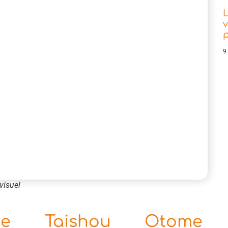
L
v
9
visuel
ime Taishou Otome