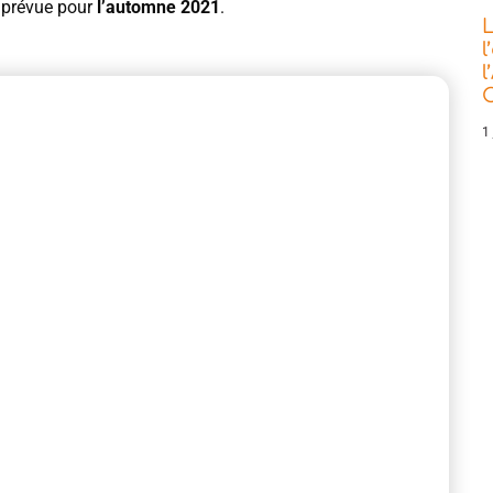
 prévue pour
l’automne 2021
.
L
l
l
C
1 