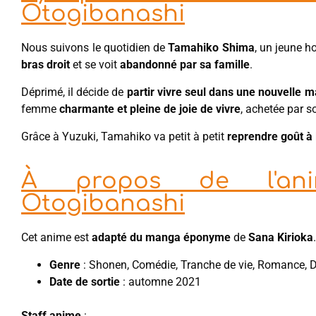
Otogibanashi
Nous suivons le quotidien de
Tamahiko Shima
, un jeune h
bras droit
et se voit
abandonné par sa famille
.
Déprimé, il décide de
partir vivre seul dans une nouvelle 
femme
charmante et pleine de joie de vivre
, achetée par s
Grâce à Yuzuki, Tamahiko va petit à petit
reprendre goût à 
À propos de l'an
Otogibanashi
Cet anime est
adapté du manga éponyme
de
Sana Kirioka
.
Genre
: Shonen, Comédie, Tranche de vie, Romance,
Date de sortie
: automne 2021
Staff anime
: