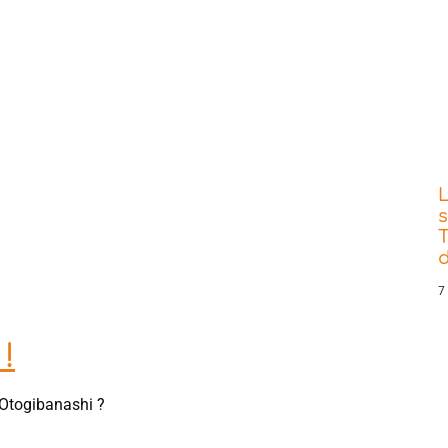
s
T
d
7
!
 Otogibanashi ?