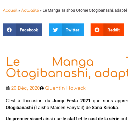
»
»
Le Manga Taishou Otome Otogibanashi, adapté
Accueil
Actualité
Facebook
Twitter
Reddit
Le Manga Ta
Otogibanashi, adap
20 Déc, 2020
Quentin Holveck
C’est à l’occasion du
Jump Festa 2021
que nous appr
Otogibanashi
(Taisho Maiden Fairytail) de
Sana Kirioka
.
Un premier visuel
ainsi que
le staff et le cast de la série
ont 