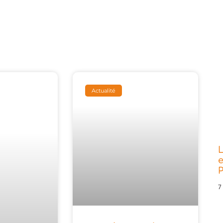
Actualité
L
e
P
7