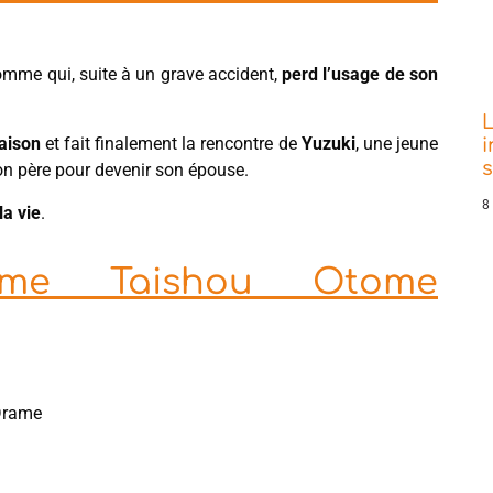
omme qui, suite à un grave accident,
perd l’usage de son
L
maison
et fait finalement la rencontre de
Yuzuki
, une jeune
i
on père pour devenir son épouse.
8
la vie
.
ime Taishou Otome
 Drame