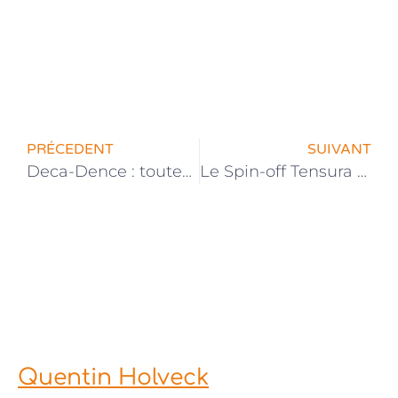
PRÉCEDENT
SUIVANT
Deca-Dence : toutes les infos à propos de l’anime
Le Spin-off Tensura Nikki Tensei Shitara Slime Datta Ken adapté en anime !
Quentin Holveck