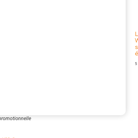
L
W
s
5
 promotionnelle