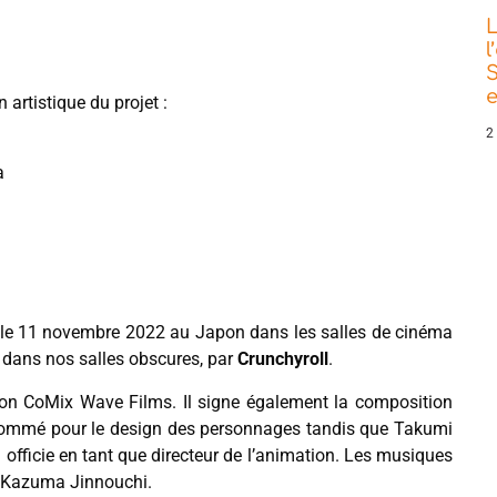
L
l
S
e
 artistique du projet :
2
a
ur le 11 novembre 2022 au Japon dans les salles de cinéma
dans nos salles obscures, par
Crunchyroll
.
tion CoMix Wave Films. Il signe également la composition
t nommé pour le design des personnages tandis que Takumi
ya officie en tant que directeur de l’animation. Les musiques
 Kazuma Jinnouchi.