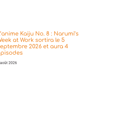
’anime Kaiju No. 8 : Narumi’s
eek at Work sortira le 5
eptembre 2026 et aura 4
épisodes
 août 2026