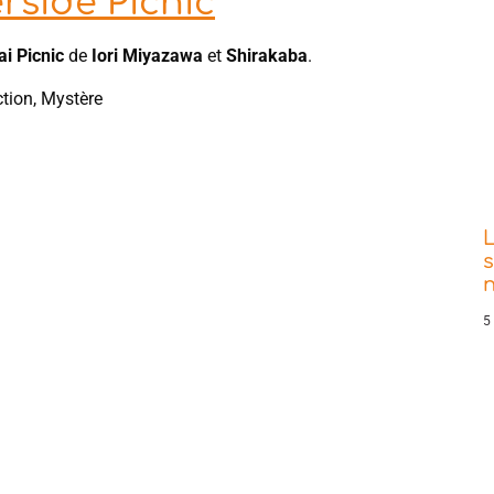
rside Picnic
i Picnic
de
Iori Miyazawa
et
Shirakaba
.
ction, Mystère
s
5