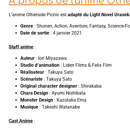
À propos de l'anime Othe
L’anime Otherside Picnic est
adapté du Light Novel Uraseka
Genre
: Shonen, Action, Aventure, Fantasy, Science-Fi
Date de sortie
: 4 janvier 2021
Staff anime
:
Auteur
: Iori Miyazawa
Studio d’animation
: Liden Films & Felix Film
Réalisateur
: Takuya Sato
Scénariste
: Takuya Sato
Original character designer
: Shirakaba
Chara Design
: Ayumi Nishibata
Monster Design
: Kazutaka Ema
Musique
: Takeshi Watanabe
Cast Anime
: