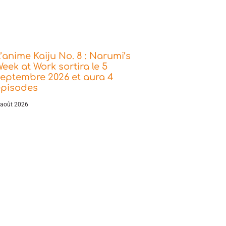
’anime Kaiju No. 8 : Narumi’s
eek at Work sortira le 5
eptembre 2026 et aura 4
épisodes
 août 2026