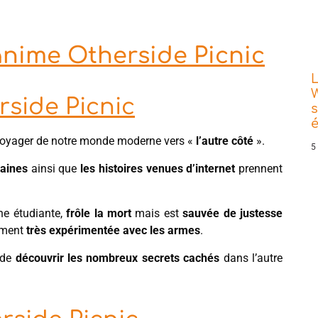
'anime Otherside Picnic
L
W
rside Picnic
s
oyager de notre monde moderne vers «
l’autre côté
».
5
baines
ainsi que
les histoires venues d’internet
prennent
une étudiante,
frôle la mort
mais est
sauvée de justesse
lement
très expérimentée avec les armes
.
 de
découvrir les nombreux secrets cachés
dans l’autre