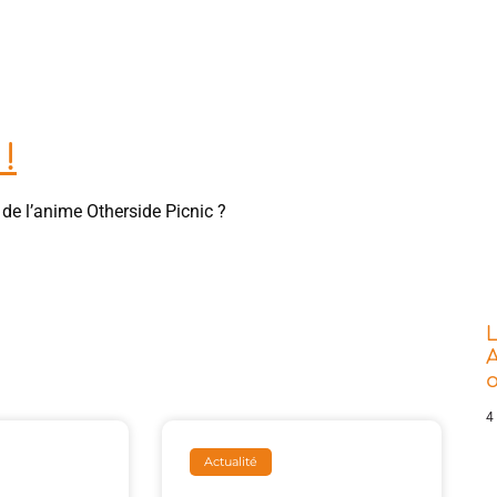
!
 de l’anime Otherside Picnic ?
L
A
o
4
Actualité