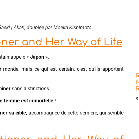
 Saeki | Akari, doublée par Moeka Kishimoto
ner and Her Way of Life
tain appelé «
Japon
».
 monde, mais ce qui est certain, c’est qu’ils apportent
R
N
miner
sans distinctions.
5
ne femme est immortelle
!
ner sa cible
, accompagnée de cette dernière, qui semble