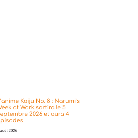
’anime Kaiju No. 8 : Narumi’s
eek at Work sortira le 5
eptembre 2026 et aura 4
épisodes
 août 2026