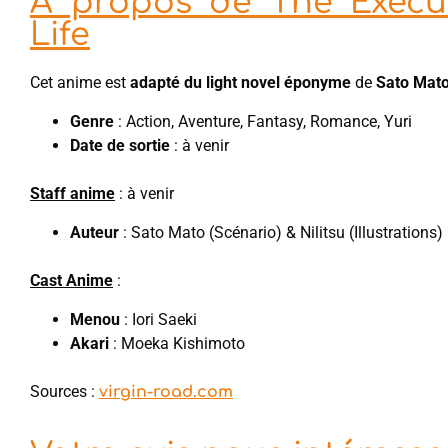
À propos de The Execu
Life
Cet anime est
adapté du light novel
éponyme
de
Sato Mat
Genre
: Action, Aventure, Fantasy, Romance, Yuri
Date de sortie
: à venir
Staff anime
: à venir
Auteur
: Sato Mato (Scénario) & Nilitsu (Illustrations)
Cast Anime
:
Menou
: Iori Saeki
Akari
: Moeka Kishimoto
Sources :
virgin-road.com