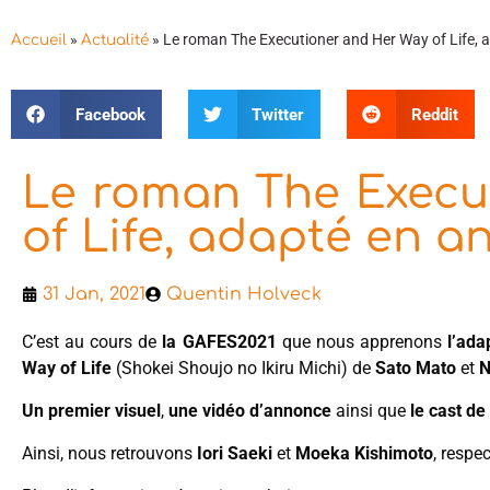
»
»
Le roman The Executioner and Her Way of Life, 
Accueil
Actualité
Facebook
Twitter
Reddit
Le roman The Execu
of Life, adapté en a
31 Jan, 2021
Quentin Holveck
C’est au cours de
la GAFES2021
que nous apprenons
l’ada
Way of Life
(Shokei Shoujo no Ikiru Michi) de
Sato Mato
et
N
Un premier visuel
,
une vidéo d’annonce
ainsi que
le cast de 
Ainsi, nous retrouvons
Iori Saeki
et
Moeka Kishimoto
, respe