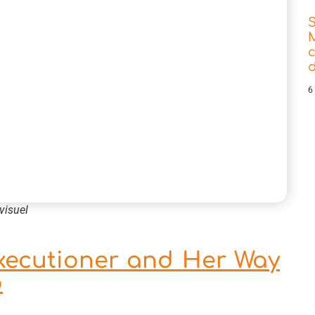
d
6
visuel
xecutioner and Her Way
o