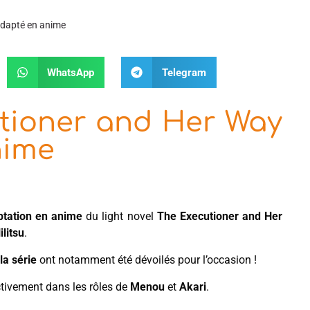
adapté en anime
WhatsApp
Telegram
tioner and Her Way
nime
ptation en anime
du light novel
The Executioner and Her
ilitsu
.
la série
ont notamment été dévoilés pour l’occasion !
ctivement dans les rôles de
Menou
et
Akari
.