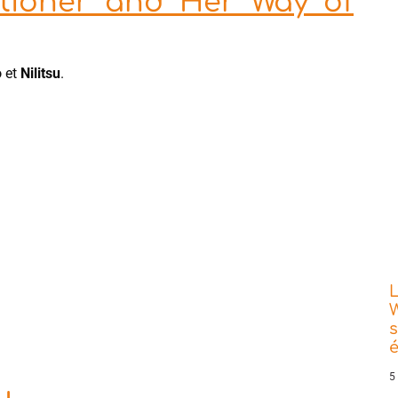
tioner and Her Way of
o
et
Nilitsu
.
L
W
s
5