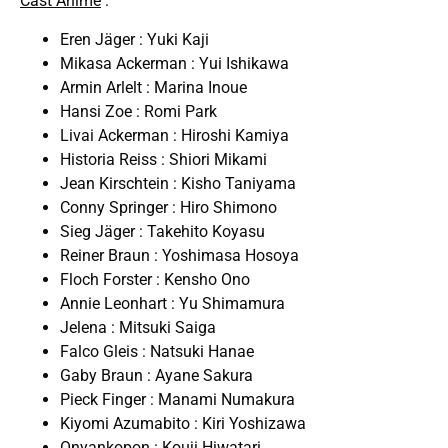
Cast Anime
:
Eren Jäger : Yuki Kaji
Mikasa Ackerman : Yui Ishikawa
Armin Arlelt : Marina Inoue
Hansi Zoe : Romi Park
Livai Ackerman : Hiroshi Kamiya
Historia Reiss : Shiori Mikami
Jean Kirschtein : Kisho Taniyama
Conny Springer : Hiro Shimono
Sieg Jäger : Takehito Koyasu
Reiner Braun : Yoshimasa Hosoya
Floch Forster : Kensho Ono
Annie Leonhart : Yu Shimamura
Jelena : Mitsuki Saiga
Falco Gleis : Natsuki Hanae
Gaby Braun : Ayane Sakura
Pieck Finger : Manami Numakura
Kiyomi Azumabito : Kiri Yoshizawa
Onyankopon : Kouji Hiwatari