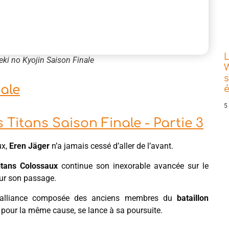
L
eki no Kyojin Saison Finale
W
s
ale
5
 Titans Saison Finale - Partie 3
ux,
Eren Jäger
n’a jamais cessé d’aller de l’avant.
itans Colossaux
continue son inexorable avancée sur le
sur son passage.
, l’alliance composée des anciens membres du
bataillon
 pour la même cause, se lance à sa poursuite.