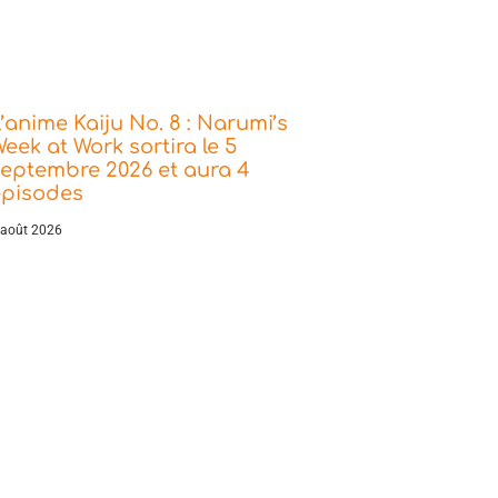
’anime Kaiju No. 8 : Narumi’s
eek at Work sortira le 5
eptembre 2026 et aura 4
épisodes
 août 2026