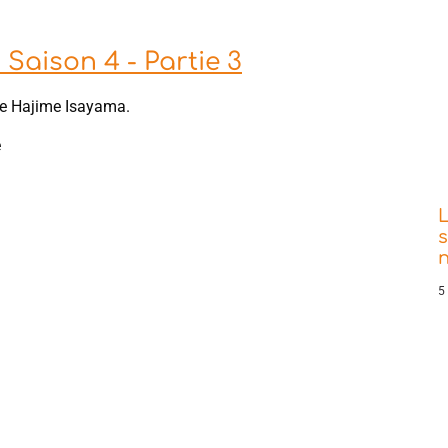
Saison 4 - Partie 3
de Hajime Isayama.
e
s
5