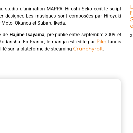
L
 au studio d’animation MAPPA. Hiroshi Seko écrit le script
l
ter designer. Les musiques sont composées par Hiroyuki
S
 Motoi Okunou et Subaru Ikeda.
e
e de
Hajime Isayama
, pré-publié entre septembre 2009 et
2
 Kodansha. En France, le manga est édité par
tandis
Pika
alité sur la plateforme de streaming
.
Crunchyroll