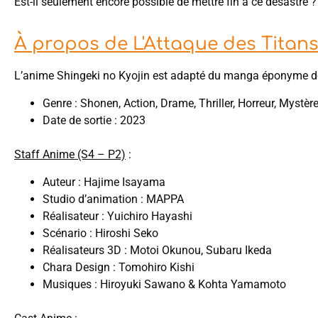
Est-il seulement encore possible de mettre fin à ce désastre ?
À propos de L'Attaque des Titans 
L’anime Shingeki no Kyojin est adapté du manga éponyme 
Genre : Shonen, Action, Drame, Thriller, Horreur, Mystèr
Date de sortie : 2023
Staff Anime (S4 – P2)
:
Auteur : Hajime Isayama
Studio d’animation : MAPPA
Réalisateur : Yuichiro Hayashi
Scénario : Hiroshi Seko
Réalisateurs 3D : Motoi Okunou, Subaru Ikeda
Chara Design : Tomohiro Kishi
Musiques : Hiroyuki Sawano & Kohta Yamamoto