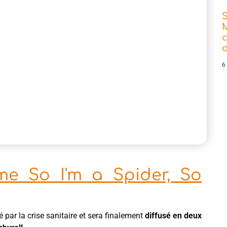
d
6
me So I'm a Spider, So
 par la crise sanitaire et sera finalement
diffusé en deux