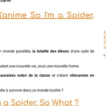
chyroll
.
'anime So I'm a Spider,
É
S
 monde parallèle,
la totalité des élèves
d’une salle de
6
butent une nouvelle vie, sous une nouvelle forme.
mauvaises notes de la classe
et s’étant
réincarnée en
t-elle à survivre dans ce monde hostile ?
m a Spider, So What ?