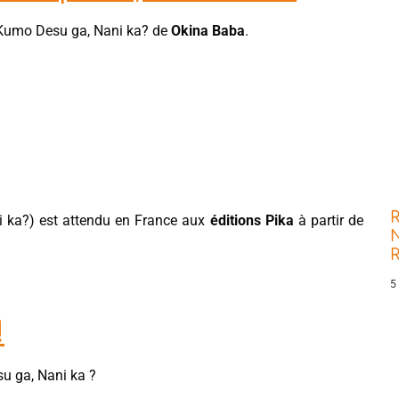
umo Desu ga, Nani ka? de
Okina Baba
.
R
 ka?) est attendu en France aux
éditions Pika
à partir de
N
5
!
u ga, Nani ka ?