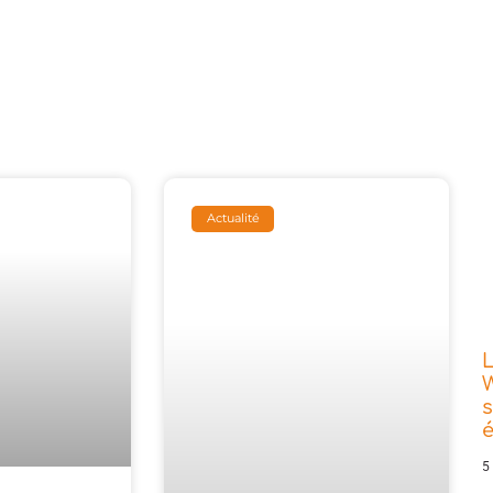
Actualité
L
W
s
5