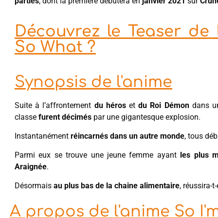
parties
, dont la première débutera en
janvier 2021
sur
Crun
Découvrez le Teaser de l
So What ?
Synopsis de l'anime
Suite à l’affrontement
du héros
et
du Roi Démon
dans un
classe
furent décimés
par une gigantesque explosion.
Instantanément
réincarnés dans un autre monde
, tous dé
Parmi eux se trouve une jeune femme ayant
les plus 
Araignée
.
Désormais
au plus bas de la chaine alimentaire
, réussira-
A propos de l'anime So I'