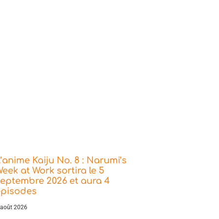
’anime Kaiju No. 8 : Narumi’s
eek at Work sortira le 5
eptembre 2026 et aura 4
épisodes
 août 2026