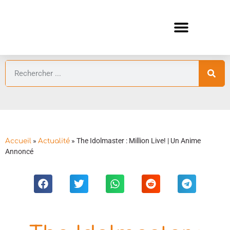
ANIMES AUTOMNE 2026 🍁
GUIDES ANIMES
»
»
The Idolmaster : Million Live! | Un Anime
Accueil
Actualité
Annoncé