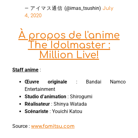
— アイマス通信 (@imas_tsushin)
July
4, 2020
À propos de l'anime
The Idolmaster :
Million Live!
Staff anime
:
Œuvre originale
: Bandai Namco
Entertainment
Studio d’animation
: Shirogumi
Réalisateur
: Shinya Watada
Scénariste
: Youichi Katou
Source :
www.famitsu.com