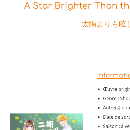
A Star Brighter Than th
太陽よりも眩
Informati
Œuvre origi
Genre : Shoj
Autre(s) nom
Date de sorti
Saison : à ve