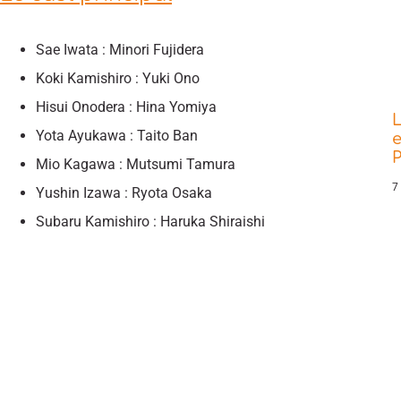
Sae Iwata : Minori Fujidera
Koki Kamishiro : Yuki Ono
Hisui Onodera : Hina Yomiya
L
Yota Ayukawa : Taito Ban
e
P
Mio Kagawa : Mutsumi Tamura
7
Yushin Izawa : Ryota Osaka
Subaru Kamishiro : Haruka Shiraishi