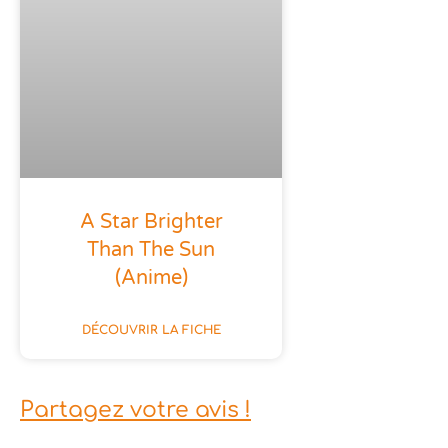
A Star Brighter
Than The Sun
(anime)
DÉCOUVRIR LA FICHE
Partagez votre avis !