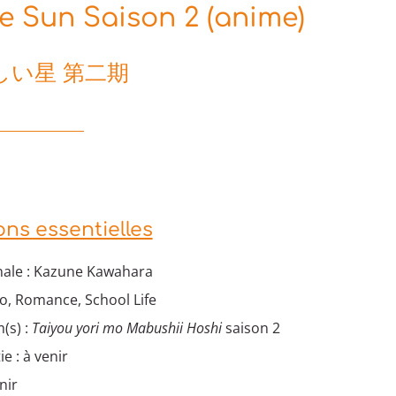
e Sun Saison 2 (anime)
しい星 第二期
ons essentielles
nale : Kazune Kawahara
o, Romance, School Life
(s) :
Taiyou yori mo Mabushii Hoshi
saison 2
e : à venir
nir