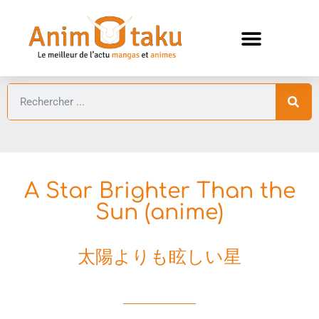
ANIMES AUTOMNE 2026 🍁
GUIDES ANIMES
A Star Brighter Than the
Sun (anime)
太陽よりも眩しい星