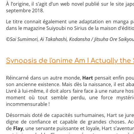
À l’origine, il s’agit d’un web novel publié sur le site ja
septembre 2018.
Le titre connait également une adaptation en manga pa
dans le magazine Suiyoubi no Sirius de la maison d’édit
©
Sai Sumimori, Ai Takahashi, Kodansha / Jitsuha Ore Saiky
Synopsis de l'anime Am I Actually the
Réincarné dans un autre monde,
Hart
pensait enfin pouv
son ancienne existence. Mais dès la naissance, il est a
Livré à lui-même, il doit alors faire face à une nature ho
moment où tout semble perdu, une force mystérieus
incommensurable !
Désormais doté de capacités surhumaines, Hart se jure 
digne de confiance et capable de grandes choses. 
de
Flay
, une servante puissante et loyale, Hart s’avent