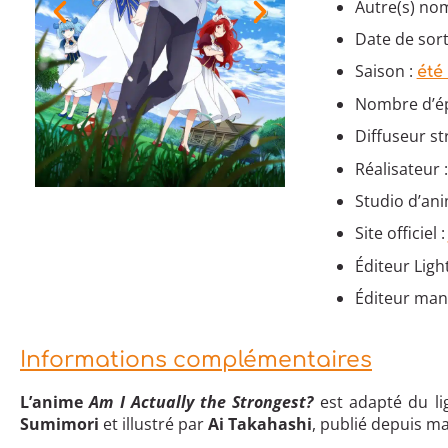
Autre(s) nom
Date de sorti
Saison :
été
Nombre d’ép
Diffuseur s
Réalisateur 
Studio d’ani
Site officiel 
Éditeur Ligh
Éditeur mang
Informations complémentaires
L’anime
Am I Actually the Strongest?
est adapté du li
Sumimori
et illustré par
Ai Takahashi
, publié depuis ma