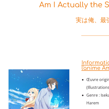
Am I Actually the 
実は俺、最
Informat
l'anime Am
Œuvre origin
(Illustrations
Genre : Isek
Harem