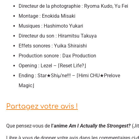
Directeur de la photographie : Ryoma Kudo, Yu Fei
Montage : Enokida Misaki
Musiques : Hashimoto Yukari
Directeur du son : Hiramitsu Takuya
Effets sonores : Yuika Shiraishi
Production sonore : Dax Production
Opening : Lezel – ⌈Reset Life?⌋
Ending : Star★Shiμ’ne!!! – ⌈Himi CHU★Prelove
Magic⌋
Partagez votre avis !
Que pensez-vous de
l’anime
Am I Actually the Strongest?
(Ji
Libre à vous de donner votre avis dans les commentaires ci-