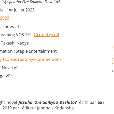
(s) :
Jitsuha Ore Saikyou Deshita?
e : 1er juillet 2023
 2023
isodes : 12
treaming VOSTFR :
Crunchyroll
: Takashi Naoya
L
mation : Staple Entertainment
l
l
:
jitsuhaoresaikyo-anime.com
C
t Novel VF :
1 
a VF : –
ght novel
Jitsuha Ore Saikyou Deshita?
, écrit par
Sai
i 2019 par l’éditeur japonais Kodansha.