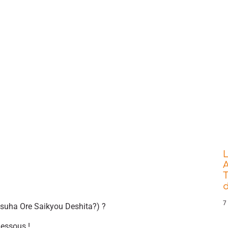
L
A
T
7
tsuha Ore Saikyou Deshita?) ?
dessous !