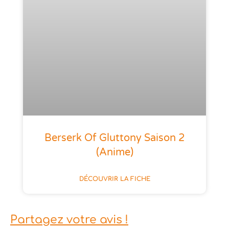
Berserk Of Gluttony Saison 2
(anime)
DÉCOUVRIR LA FICHE
Partagez votre avis !