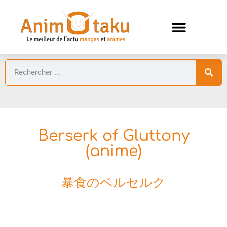
ANIMES AUTOMNE 2026 🍁
GUIDES ANIMES
Berserk of Gluttony
(anime)
暴食のベルセルク