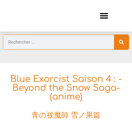
ANIMES AUTOMNE 2026 🍁
GUIDES ANIMES
Blue Exorcist Saison 4 : -
Beyond the Snow Saga-
(anime)
青の祓魔師 雪ノ果篇