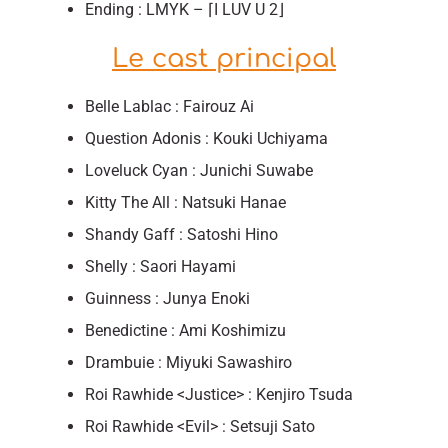
Ending : LMYK – ⌈I LUV U 2⌋
Le cast principal
Belle Lablac : Fairouz Ai
Question Adonis : Kouki Uchiyama
Loveluck Cyan : Junichi Suwabe
Kitty The All : Natsuki Hanae
Shandy Gaff : Satoshi Hino
Shelly : Saori Hayami
Guinness : Junya Enoki
Benedictine : Ami Koshimizu
Drambuie : Miyuki Sawashiro
Roi Rawhide <Justice> : Kenjiro Tsuda
Roi Rawhide <Evil> : Setsuji Sato