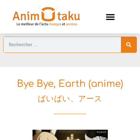
ANIMES AUTOMNE 2026 🍁
GUIDES ANIMES
Bye Bye, Earth (anime)
ばいばい、アース