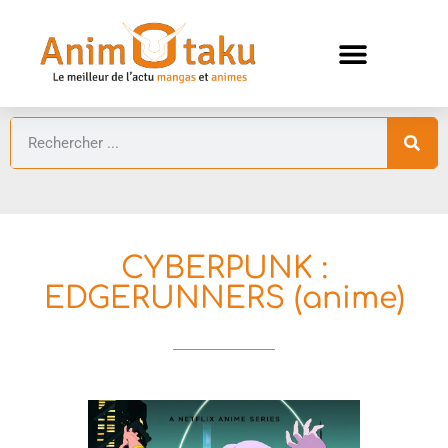
ANIMES AUTOMNE 2026 🍁
GUIDES ANIMES
CYBERPUNK :
EDGERUNNERS (anime)