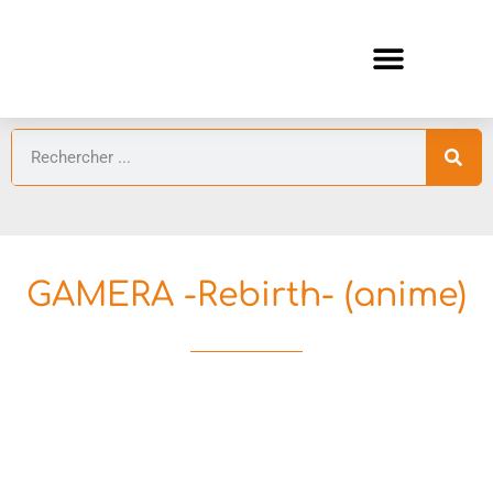
ANIMES AUTOMNE 2026 🍁
GUIDES ANIMES
GAMERA -Rebirth- (anime)