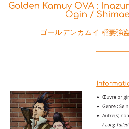
Golden Kamuy OVA : Inazu
Ogin / Shimae
ゴールデンカムイ 稲妻強盗
Informati
Œuvre origi
Genre : Sei
Autre(s) nom
/ Long-Tailed 