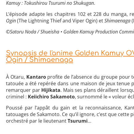
Kamuy : Tokushirou Tsurumi no Shukugan
.
L’épisode adapte les chapitres 102 et 228 du manga, r
Ogin
(The Lightning Thief and Viper Ogin) et
Shimaenaga
(
©
Satoru Noda / Shueisha • Golden Kamuy Production Commi
Synopsis de l'anime Golden Kamuy O
Ogin / Shimaenaga
À Otaru,
Kantaro
profite de l’absence du groupe pour t
tatouée a été repérée dans une maison de jeux tenue par
remarquer par
Hijikata
. Mais ses plans déraillent lorsq
criminel :
Keiichiro Sakamoto
, surnommé le « voleur écl
Poussé par l’appât du gain et la reconnaissance, Kan
tatouages de Sakamoto. Ce qu’il ignore, c’est que cette 
orchestré par le lieutenant
Tsurumi
…