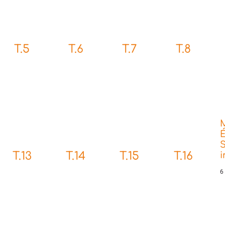
T.5
T.6
T.7
T.8
É
S
T.13
T.14
T.15
T.16
6