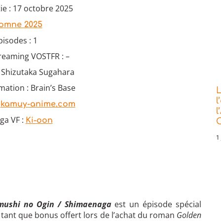
ie : 17 octobre 2025
omne 2025
isodes : 1
treaming VOSTFR : –
: Shizutaka ‌Sugahara
mation : Brain’s Base
L
l
:
kamuy-anime.com
l
ga VF :
Ki-oon
C
1 
mushi no Ogin / Shimaenaga
est un épisode spécial
 tant que bonus offert lors de l’achat du roman
Golden