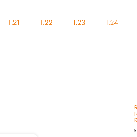
T.21
T.22
T.23
T.24
R
N
5