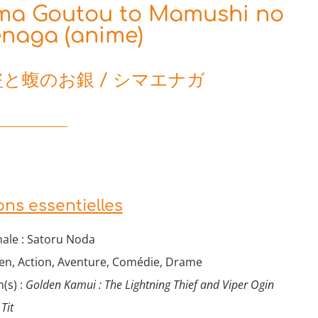
ma Goutou to Mamushi no
naga (anime)
と蝮のお銀 / シマエナガ
ons essentielles
nale : Satoru Noda
nen, Action, Aventure, Comédie, Drame
(s) :
Golden Kamui : The Lightning Thief and Viper Ogin
Tit