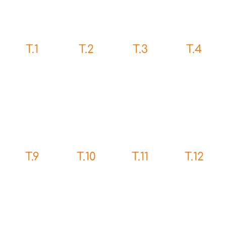
T.3
T.1
T.2
T.4
T.9
T.10
T.11
T.12