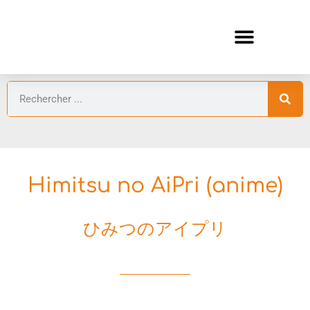
ANIMES AUTOMNE 2026 🍁
GUIDES ANIMES
Himitsu no AiPri (anime)
ひみつのアイプリ