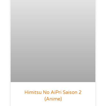
Himitsu No AiPri Saison 2
(anime)