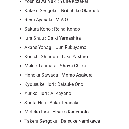
Yoshikawa Yuki : Yurie Kozakai
Kakeru Sengoku : Nobuhiko Okamoto
Remi Ayasaki : M.A.O
Sakura Kono : Reina Kondo
Iura Shuu : Daiki Yamashita
Akane Yanagi : Jun Fukuyama
Kouichi Shindou : Taku Yashiro
Makio Tanihara : Shoya Chiba
Honoka Sawada : Momo Asakura
Kyousuke Hori : Daisuke Ono
Yuriko Hori : Ai Kayano
Souta Hori : Yuka Terasaki
Motoko Iura : Hisako Kanemoto
Takeru Sengoku : Daisuke Namikawa