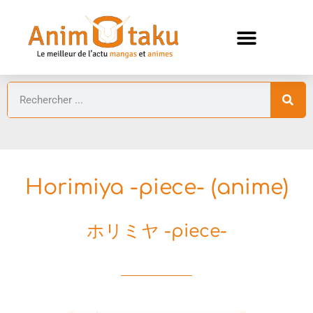
ANIMES AUTOMNE 2026 🍁
GUIDES ANIMES
Horimiya -piece- (anime)
ホリミヤ -piece-