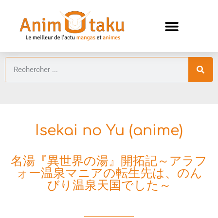
ANIMES AUTOMNE 2026 🍁
GUIDES ANIMES
Isekai no Yu (anime)
名湯『異世界の湯』開拓記～アラフ
ォー温泉マニアの転生先は、のん
びり温泉天国でした～