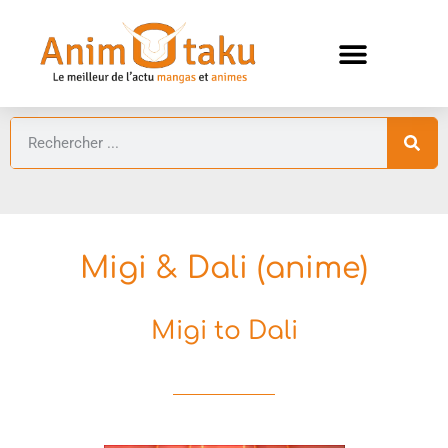
ANIMES AUTOMNE 2026 🍁
GUIDES ANIMES
Migi & Dali (anime)
Migi to Dali