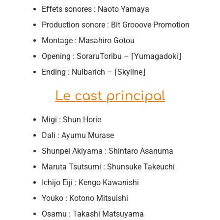
Effets sonores : Naoto Yamaya
Production sonore : Bit Grooove Promotion
Montage : Masahiro Gotou
Opening : SoraruToribu – ⌈Yumagadoki⌋
Ending : Nulbarich – ⌈Skyline⌋
Le cast principal
Migi : Shun Horie
Dali : Ayumu Murase
Shunpei Akiyama : Shintaro Asanuma
Maruta Tsutsumi : Shunsuke Takeuchi
Ichijo Eiji : Kengo Kawanishi
Youko : Kotono Mitsuishi
Osamu : Takashi Matsuyama