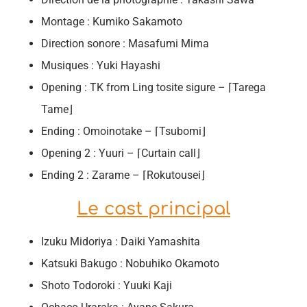
Montage : Kumiko Sakamoto
Direction sonore : Masafumi Mima
Musiques : Yuki Hayashi
Opening : TK from Ling tosite sigure – ⌈Tarega
Tame⌋
Ending : Omoinotake – ⌈Tsubomi⌋
Opening 2 : Yuuri – ⌈Curtain call⌋
Ending 2 : Zarame – ⌈Rokutousei⌋
Le cast principal
Izuku Midoriya : Daiki Yamashita
Katsuki Bakugo : Nobuhiko Okamoto
Shoto Todoroki : Yuuki Kaji