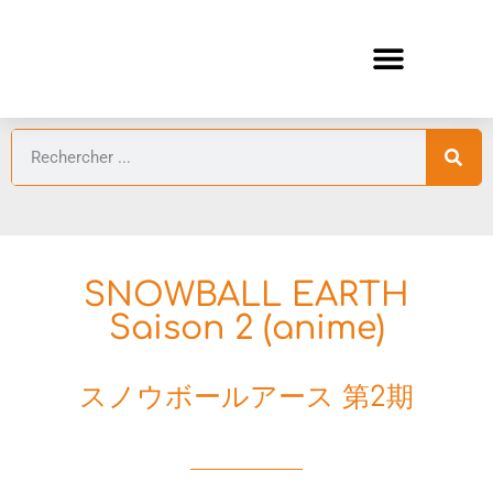
ANIMES AUTOMNE 2026 🍁
GUIDES ANIMES
SNOWBALL EARTH
Saison 2 (anime)
スノウボールアース 第2期