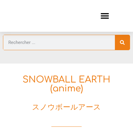
ANIMES AUTOMNE 2026 🍁
GUIDES ANIMES
SNOWBALL EARTH
(anime)
スノウボールアース