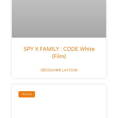
SPY X FAMILY : CODE White
(film)
DÉCOUVRIR LA FICHE
Anime