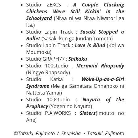
Studio ZEXCS :
A Couple Clucking
Chickens Were Still Kickin’ in the
Schoolyard
(Niwa ni wa Niwa Niwatori ga
Ita.)
Studio Lapin Track :
Sasaki Stopped a
Bullet
(Sasaki-kun ga Juudan Tometa)
Studio Lapin Track :
Love Is Blind
(Koi wa
Moumoku)
Studio GRAPH77 :
Shikaku
Studio 100studio :
Mermaid Rhapsody
(Ningyo Rhapsody)
Studio Kafka :
Woke-Up-as-a-Girl
Syndrome
(Me ga Sametara Onnanoko ni
Natteita Yamai)
Studio 100studio :
Nayuta of the
Prophecy
(Yogen no Nayuta)
Studio P.A.WORKS :
Sisters
(Imouto no
Ane)
©
Tatsuki Fujimoto / Shueisha • Tatsuki Fujimoto