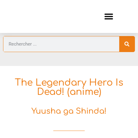
ANIMES AUTOMNE 2026 🍁
GUIDES ANIMES
The Legendary Hero Is
Dead! (anime)
Yuusha ga Shinda!